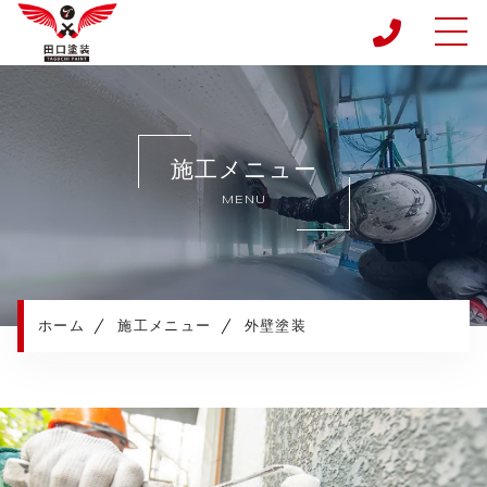
ホーム
当社について
施工メニュー
施工メニュー
MENU
施工実績
施工の流れ
よくある質問
お知らせ
ホーム
施工メニュー
外壁塗装
コンテンツ
プライバシーポリシー